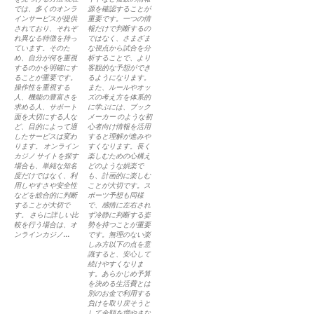
では、多くのオンラ
源を確認することが
インサービスが提供
重要です。一つの情
されており、それぞ
報だけで判断するの
れ異なる特徴を持っ
ではなく、さまざま
ています。そのた
な視点から試合を分
め、自分が何を重視
析することで、より
するのかを明確にす
客観的な予想ができ
ることが重要です。
るようになります。
操作性を重視する
また、ルールやオッ
人、機能の豊富さを
ズの考え方を体系的
求める人、サポート
に学ぶには、ブック
面を大切にする人な
メーカー のような初
ど、目的によって適
心者向け情報を活用
したサービスは変わ
すると理解が進みや
ります。 オンライン
すくなります。長く
カジノ サイトを探す
楽しむための心構え
場合も、単純な知名
どのような娯楽で
度だけではなく、利
も、計画的に楽しむ
用しやすさや安全性
ことが大切です。ス
などを総合的に判断
ポーツ予想も同様
することが大切で
で、感情に左右され
す。 さらに詳しい比
ず冷静に判断する姿
較を行う場合は、オ
勢を持つことが重要
ンラインカジノ...
です。無理のない楽
しみ方以下の点を意
識すると、安心して
続けやすくなりま
す。あらかじめ予算
を決める生活費とは
別のお金で利用する
負けを取り戻そうと
して金額を増やさな