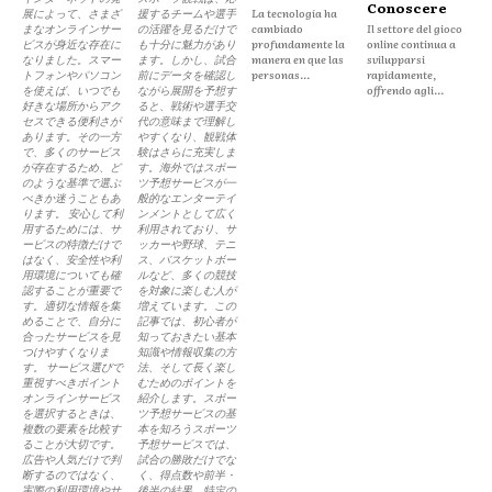
Conoscere
展によって、さまざ
援するチームや選手
La tecnología ha
まなオンラインサー
の活躍を見るだけで
cambiado
Il settore del gioco
ビスが身近な存在に
も十分に魅力があり
profundamente la
online continua a
なりました。スマー
ます。しかし、試合
manera en que las
svilupparsi
トフォンやパソコン
前にデータを確認し
personas...
rapidamente,
を使えば、いつでも
ながら展開を予想す
offrendo agli...
好きな場所からアク
ると、戦術や選手交
セスできる便利さが
代の意味まで理解し
あります。その一方
やすくなり、観戦体
で、多くのサービス
験はさらに充実しま
が存在するため、ど
す。海外ではスポー
のような基準で選ぶ
ツ予想サービスが一
べきか迷うこともあ
般的なエンターテイ
ります。 安心して利
ンメントとして広く
用するためには、サ
利用されており、サ
ービスの特徴だけで
ッカーや野球、テニ
はなく、安全性や利
ス、バスケットボー
用環境についても確
ルなど、多くの競技
認することが重要で
を対象に楽しむ人が
す。適切な情報を集
増えています。この
めることで、自分に
記事では、初心者が
合ったサービスを見
知っておきたい基本
つけやすくなりま
知識や情報収集の方
す。 サービス選びで
法、そして長く楽し
重視すべきポイント
むためのポイントを
オンラインサービス
紹介します。スポー
を選択するときは、
ツ予想サービスの基
複数の要素を比較す
本を知ろうスポーツ
ることが大切です。
予想サービスでは、
広告や人気だけで判
試合の勝敗だけでな
断するのではなく、
く、得点数や前半・
実際の利用環境やサ
後半の結果、特定の