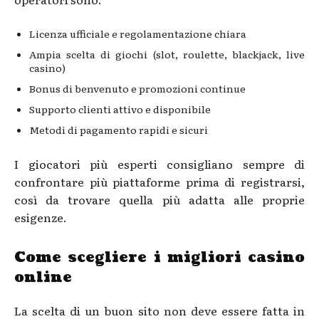
Licenza ufficiale e regolamentazione chiara
Ampia scelta di giochi (slot, roulette, blackjack, live
casino)
Bonus di benvenuto e promozioni continue
Supporto clienti attivo e disponibile
Metodi di pagamento rapidi e sicuri
I giocatori più esperti consigliano sempre di
confrontare più piattaforme prima di registrarsi,
così da trovare quella più adatta alle proprie
esigenze.
Come scegliere i migliori casino
online
La scelta di un buon sito non deve essere fatta in