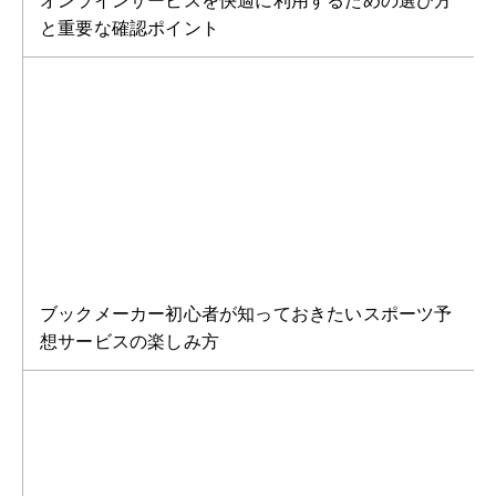
と重要な確認ポイント
ブックメーカー初心者が知っておきたいスポーツ予
想サービスの楽しみ方