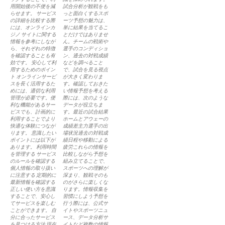
用開始後の不便を減
試合分析が観戦をも
らせます。 サービス
っと面白くするスポ
の詳細を比較する際
ーツ予想の魅力は、
には、オンラインカ
単に結果を当てるこ
ジノ サイトに関する
とだけではありませ
情報を参考にしなが
ん。チームの戦術や
ら、それぞれの特徴
選手のコンディショ
を確認することも有
ン、過去の対戦成績
効です。 安心して利
などを調べること
用するためのポイン
で、試合を見る視点
ト オンラインサービ
が大きく変わりま
スを長く活用するた
す。確認しておきた
めには、適切な利用
い情報予想を考える
管理が必要です。便
際には、次のような
利な機能があるサー
データが役立ちま
ビスでも、計画的に
す。最近の試合結果
利用することでより
ホームとアウェーの
快適な体験につなが
成績差主力選手の出
ります。 意識したい
場状況過去の対戦成
ポイントには以下が
績日程や移動による
あります。 利用時間
疲労これらの情報を
を管理する サービス
比較しながら予想を
のルールを確認する
組み立てることで、
個人情報の取り扱い
スポーツへの理解が
に注意する 定期的に
深まり、観戦そのも
最新情報を確認する
のがさらに楽しくな
正しい使い方を意識
ります。情報収集を
することで、安心し
習慣にしよう予想を
てサービスを楽しむ
行う際には、公式サ
ことができます。 自
イトやスポーツニュ
分に合ったサービス
ース、データ分析サ
を見つける方法 現在
イトなど複数の情報