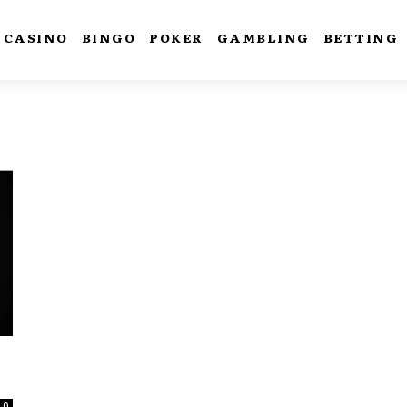
CASINO
BINGO
POKER
GAMBLING
BETTING
0