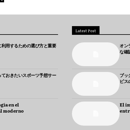
Latest Post
に利用するための選び方と重要
オン
な確
っておきたいスポーツ予想サー
ブッ
ビス
gía en el
El i
al moderno
entr