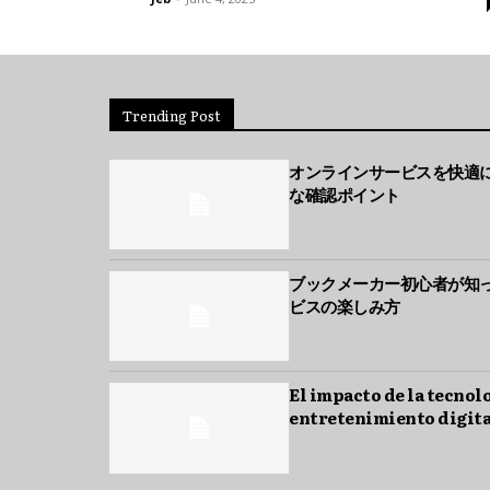
Trending Post
オンラインサービスを快適
な確認ポイント
ブックメーカー初心者が知
ビスの楽しみ方
El impacto de la tecnolo
entretenimiento digit