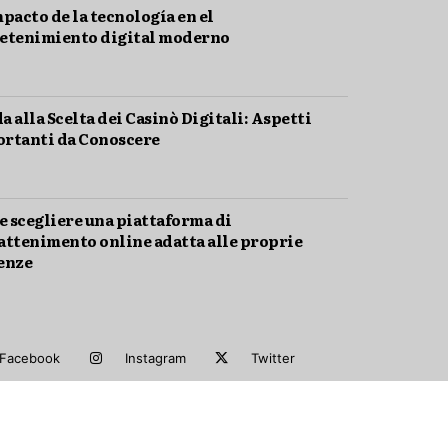
mpacto de la tecnología en el
etenimiento digital moderno
a alla Scelta dei Casinò Digitali: Aspetti
rtanti da Conoscere
 scegliere una piattaforma di
attenimento online adatta alle proprie
enze
Facebook
Instagram
Twitter