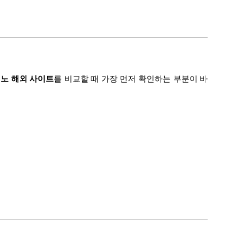
노 해외 사이트
를 비교할 때 가장 먼저 확인하는 부분이 바