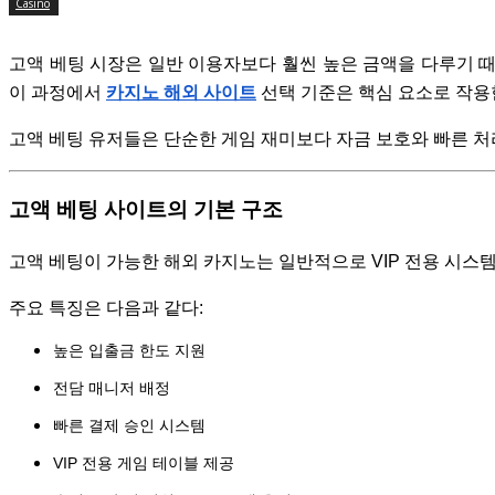
Casino
고액 베팅 시장은 일반 이용자보다 훨씬 높은 금액을 다루기 
이 과정에서
카지노 해외 사이트
선택 기준은 핵심 요소로 작용한
고액 베팅 유저들은 단순한 게임 재미보다 자금 보호와 빠른 처
고액 베팅 사이트의 기본 구조
고액 베팅이 가능한 해외 카지노는 일반적으로 VIP 전용 시스템
주요 특징은 다음과 같다:
높은 입출금 한도 지원
전담 매니저 배정
빠른 결제 승인 시스템
VIP 전용 게임 테이블 제공