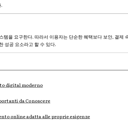
.
스템을 요구한다. 따라서 이용자는 단순한 혜택보다 보안, 결제 
 성공 요소라고 할 수 있다.
nto digital moderno
Importanti da Conoscere
nto online adatta alle proprie esigenze