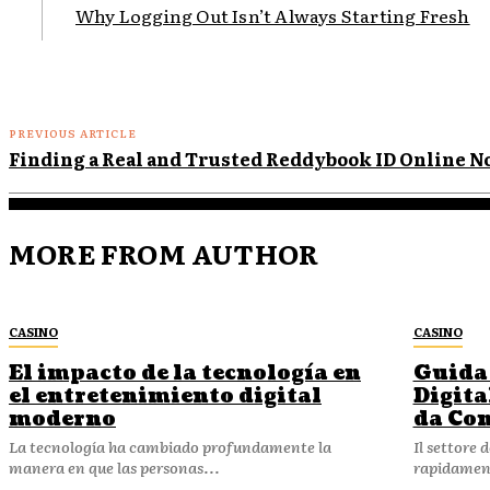
Why Logging Out Isn’t Always Starting Fresh
PREVIOUS ARTICLE
Finding a Real and Trusted Reddybook ID Online 
MORE FROM AUTHOR
CASINO
CASINO
El impacto de la tecnología en
Guida 
el entretenimiento digital
Digita
moderno
da Con
La tecnología ha cambiado profundamente la
Il settore 
manera en que las personas...
rapidament