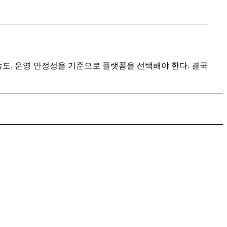
속도, 운영 안정성을 기준으로 플랫폼을 선택해야 한다. 결국