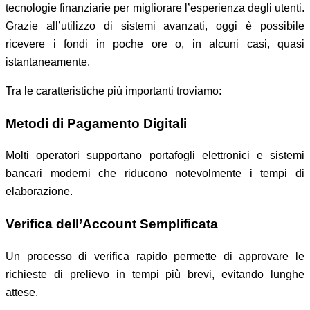
tecnologie finanziarie per migliorare l’esperienza degli utenti.
Grazie all’utilizzo di sistemi avanzati, oggi è possibile
ricevere i fondi in poche ore o, in alcuni casi, quasi
istantaneamente.
Tra le caratteristiche più importanti troviamo:
Metodi di Pagamento Digitali
Molti operatori supportano portafogli elettronici e sistemi
bancari moderni che riducono notevolmente i tempi di
elaborazione.
Verifica dell’Account Semplificata
Un processo di verifica rapido permette di approvare le
richieste di prelievo in tempi più brevi, evitando lunghe
attese.