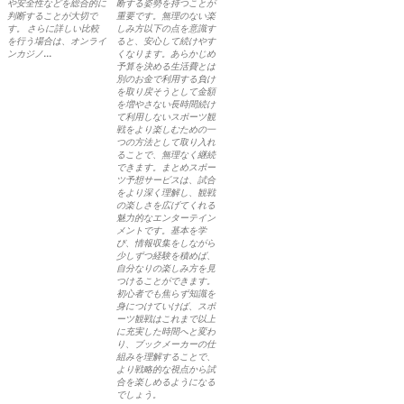
や安全性などを総合的に
断する姿勢を持つことが
判断することが大切で
重要です。無理のない楽
す。 さらに詳しい比較
しみ方以下の点を意識す
を行う場合は、オンライ
ると、安心して続けやす
ンカジノ...
くなります。あらかじめ
予算を決める生活費とは
別のお金で利用する負け
を取り戻そうとして金額
を増やさない長時間続け
て利用しないスポーツ観
戦をより楽しむための一
つの方法として取り入れ
ることで、無理なく継続
できます。まとめスポー
ツ予想サービスは、試合
をより深く理解し、観戦
の楽しさを広げてくれる
魅力的なエンターテイン
メントです。基本を学
び、情報収集をしながら
少しずつ経験を積めば、
自分なりの楽しみ方を見
つけることができます。
初心者でも焦らず知識を
身につけていけば、スポ
ーツ観戦はこれまで以上
に充実した時間へと変わ
り、ブックメーカーの仕
組みを理解することで、
より戦略的な視点から試
合を楽しめるようになる
でしょう。