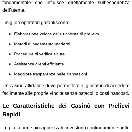
fondamentale che influisce direttamente sull’esperienza
dell’utente.
I migliori operatori garantiscono:
Elaborazione veloce delle richieste di prelievo
Metodi di pagamento moderni
Procedure di verifica sicure
Assistenza clienti efficiente
Maggiore trasparenza nelle transazioni
Un casinò affidabile deve permettere ai giocatori di accedere
facilmente alle proprie vincite senza ostacoli o costi nascosti.
Le Caratteristiche dei Casinò con Prelievi
Rapidi
Le piattaforme più apprezzate investono continuamente nelle