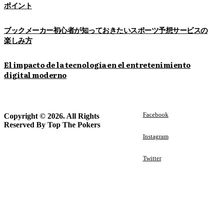
ポイント
ブックメーカー初心者が知っておきたいスポーツ予想サービスの
楽しみ方
El impacto de la tecnología en el entretenimiento
digital moderno
Facebook
Copyright © 2026. All Rights
Reserved By Top The Pokers
Instagram
Twitter