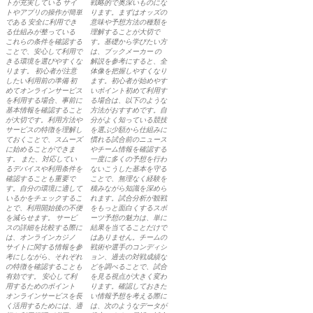
トが充実している サイ
戦略的で奥深いものにな
トやアプリの操作が簡単
ります。まずはオッズの
である 安全に利用でき
意味や予想方法の種類を
る仕組みが整っている
理解することが大切で
これらの条件を確認する
す。基礎から学びたい方
ことで、安心して利用で
は、ブックメーカー の
きる環境を選びやすくな
解説を参考にすると、全
ります。 初心者が注意
体像を把握しやすくなり
したい利用前の準備 初
ます。初心者が始めやす
めてオンラインサービス
いポイント初めて利用す
を利用する場合、事前に
る場合は、以下のような
基本情報を確認すること
方法がおすすめです。自
が大切です。利用方法や
分がよく知っている競技
サービスの特徴を理解し
を選ぶ少額から仕組みに
ておくことで、スムーズ
慣れる試合前のニュース
に始めることができま
やチーム情報を確認する
す。 また、対応してい
一度に多くの予想を行わ
るデバイスや利用条件を
ないこうした基本を守る
確認することも重要で
ことで、無理なく経験を
す。自分の環境に適して
積みながら知識を深めら
いるかをチェックするこ
れます。試合分析が観戦
とで、利用開始後の不便
をもっと面白くするスポ
を減らせます。 サービ
ーツ予想の魅力は、単に
スの詳細を比較する際に
結果を当てることだけで
は、オンラインカジノ
はありません。チームの
サイトに関する情報を参
戦術や選手のコンディシ
考にしながら、それぞれ
ョン、過去の対戦成績な
の特徴を確認することも
どを調べることで、試合
有効です。 安心して利
を見る視点が大きく変わ
用するためのポイント
ります。確認しておきた
オンラインサービスを長
い情報予想を考える際に
く活用するためには、適
は、次のようなデータが