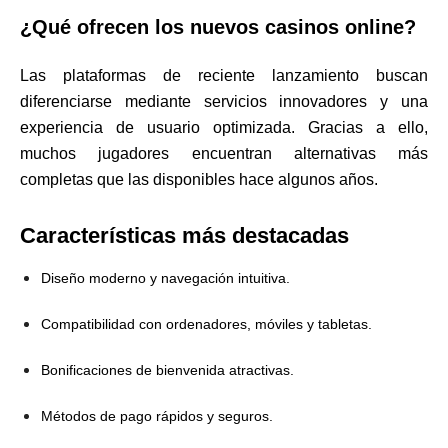
¿Qué ofrecen los nuevos casinos online?
Las plataformas de reciente lanzamiento buscan
diferenciarse mediante servicios innovadores y una
experiencia de usuario optimizada. Gracias a ello,
muchos jugadores encuentran alternativas más
completas que las disponibles hace algunos años.
Características más destacadas
Diseño moderno y navegación intuitiva.
Compatibilidad con ordenadores, móviles y tabletas.
Bonificaciones de bienvenida atractivas.
Métodos de pago rápidos y seguros.