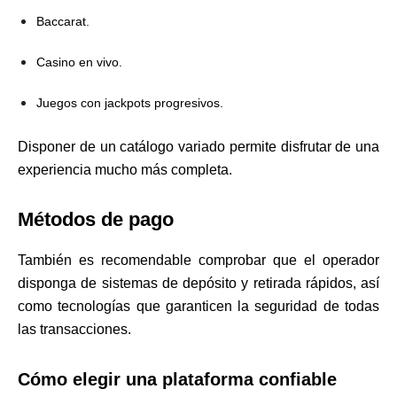
Baccarat.
Casino en vivo.
Juegos con jackpots progresivos.
Disponer de un catálogo variado permite disfrutar de una
experiencia mucho más completa.
Métodos de pago
También es recomendable comprobar que el operador
disponga de sistemas de depósito y retirada rápidos, así
como tecnologías que garanticen la seguridad de todas
las transacciones.
Cómo elegir una plataforma confiable