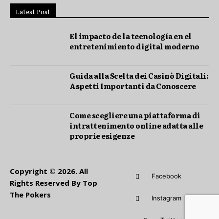
Latest Post
El impacto de la tecnología en el
entretenimiento digital moderno
Guida alla Scelta dei Casinò Digitali:
Aspetti Importanti da Conoscere
Come scegliere una piattaforma di
intrattenimento online adatta alle
proprie esigenze
Copyright © 2026. All
Facebook
Rights Reserved By Top
The Pokers
Instagram