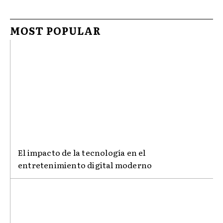
MOST POPULAR
El impacto de la tecnología en el
entretenimiento digital moderno