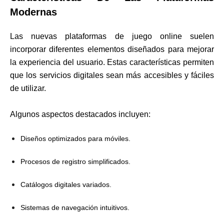
Modernas
Las nuevas plataformas de juego online suelen
incorporar diferentes elementos diseñados para mejorar
la experiencia del usuario. Estas características permiten
que los servicios digitales sean más accesibles y fáciles
de utilizar.
Algunos aspectos destacados incluyen:
Diseños optimizados para móviles.
Procesos de registro simplificados.
Catálogos digitales variados.
Sistemas de navegación intuitivos.