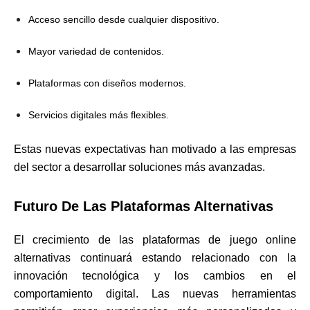
Acceso sencillo desde cualquier dispositivo.
Mayor variedad de contenidos.
Plataformas con diseños modernos.
Servicios digitales más flexibles.
Estas nuevas expectativas han motivado a las empresas
del sector a desarrollar soluciones más avanzadas.
Futuro De Las Plataformas Alternativas
El crecimiento de las plataformas de juego online
alternativas continuará estando relacionado con la
innovación tecnológica y los cambios en el
comportamiento digital. Las nuevas herramientas