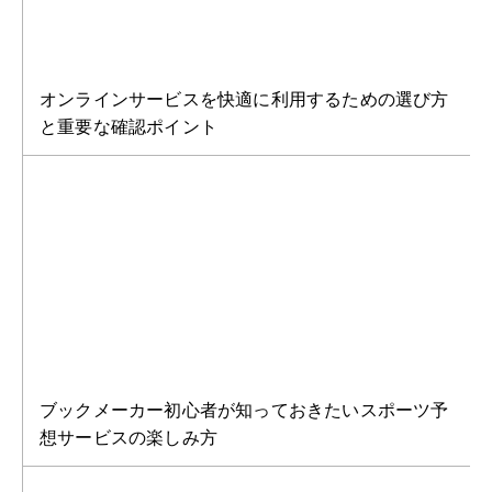
オンラインサービスを快適に利用するための選び方
と重要な確認ポイント
ブックメーカー初心者が知っておきたいスポーツ予
想サービスの楽しみ方