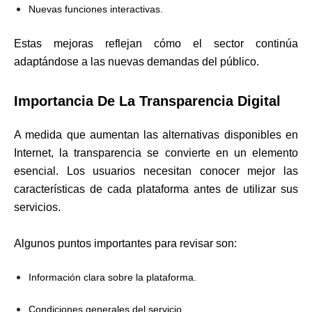
Nuevas funciones interactivas.
Estas mejoras reflejan cómo el sector continúa
adaptándose a las nuevas demandas del público.
Importancia De La Transparencia Digital
A medida que aumentan las alternativas disponibles en
Internet, la transparencia se convierte en un elemento
esencial. Los usuarios necesitan conocer mejor las
características de cada plataforma antes de utilizar sus
servicios.
Algunos puntos importantes para revisar son:
Información clara sobre la plataforma.
Condiciones generales del servicio.