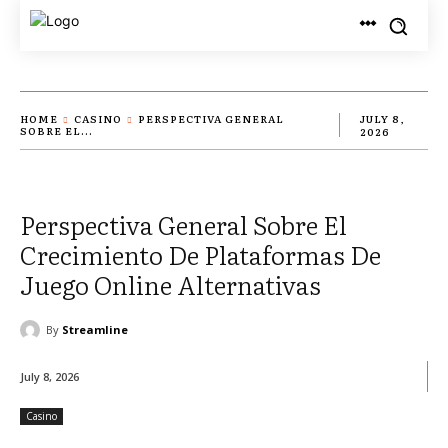
HOME
CASINO
PERSPECTIVA GENERAL
JULY 8,
SOBRE EL...
2026
Perspectiva General Sobre El
Crecimiento De Plataformas De
Juego Online Alternativas
By
Streamline
July 8, 2026
Casino