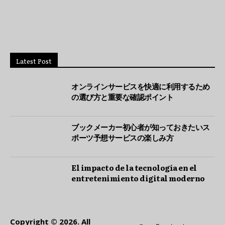
Latest Post
オンラインサービスを快適に利用するため
の選び方と重要な確認ポイント
ブックメーカー初心者が知っておきたいス
ポーツ予想サービスの楽しみ方
El impacto de la tecnología en el
entretenimiento digital moderno
Copyright © 2026. All