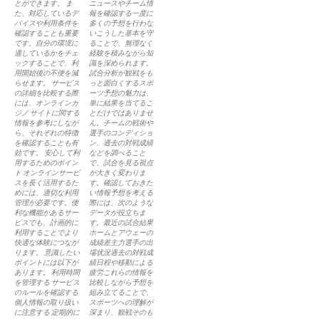
とができます。 ま
ニュースやチーム情
た、対応しているデ
報を確認する一度に
バイスや利用条件を
多くの予想を行わな
確認することも重要
いこうした基本を守
です。自分の環境に
ることで、無理なく
適しているかをチェ
経験を積みながら知
ックすることで、利
識を深められます。
用開始後の不便を減
試合分析が観戦をも
らせます。 サービス
っと面白くするスポ
の詳細を比較する際
ーツ予想の魅力は、
には、オンラインカ
単に結果を当てるこ
ジノ サイトに関する
とだけではありませ
情報を参考にしなが
ん。チームの戦術や
ら、それぞれの特徴
選手のコンディショ
を確認することも有
ン、過去の対戦成績
効です。 安心して利
などを調べること
用するためのポイン
で、試合を見る視点
ト オンラインサービ
が大きく変わりま
スを長く活用するた
す。確認しておきた
めには、適切な利用
い情報予想を考える
管理が必要です。便
際には、次のような
利な機能があるサー
データが役立ちま
ビスでも、計画的に
す。最近の試合結果
利用することでより
ホームとアウェーの
快適な体験につなが
成績差主力選手の出
ります。 意識したい
場状況過去の対戦成
ポイントには以下が
績日程や移動による
あります。 利用時間
疲労これらの情報を
を管理する サービス
比較しながら予想を
のルールを確認する
組み立てることで、
個人情報の取り扱い
スポーツへの理解が
に注意する 定期的に
深まり、観戦そのも