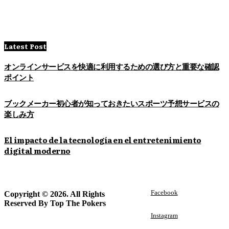
Latest Post
オンラインサービスを快適に利用するための選び方と重要な確認
ポイント
ブックメーカー初心者が知っておきたいスポーツ予想サービスの
楽しみ方
El impacto de la tecnología en el entretenimiento
digital moderno
Facebook
Copyright © 2026. All Rights
Reserved By Top The Pokers
Instagram