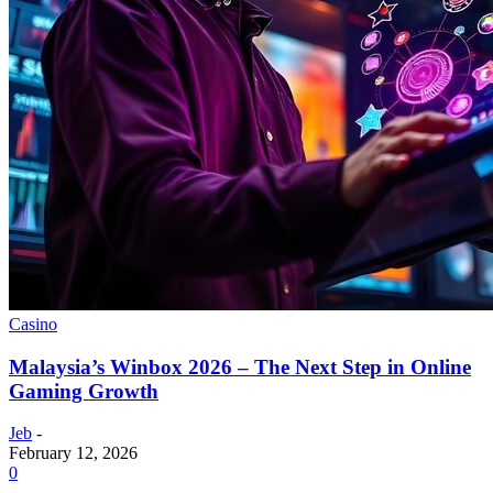
Casino
Malaysia’s Winbox 2026 – The Next Step in Online
Gaming Growth
Jeb
-
February 12, 2026
0