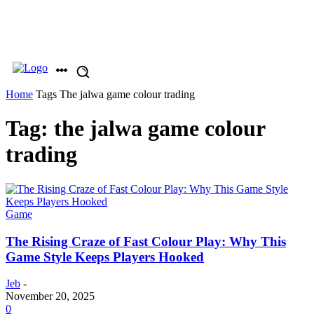
Home
Tags
The jalwa game colour trading
Tag: the jalwa game colour
trading
Game
The Rising Craze of Fast Colour Play: Why This
Game Style Keeps Players Hooked
Jeb
-
November 20, 2025
0