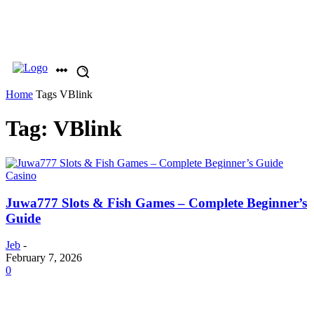
Home
Tags
VBlink
Tag: VBlink
Casino
Juwa777 Slots & Fish Games – Complete Beginner’s
Guide
Jeb
-
February 7, 2026
0