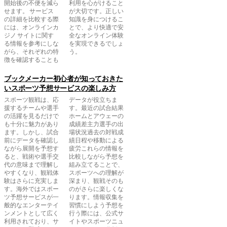
開始後の不便を減ら
利用を心がけること
せます。 サービス
が大切です。正しい
の詳細を比較する際
知識を身につけるこ
には、オンラインカ
とで、より快適で安
ジノ サイトに関す
全なオンライン体験
る情報を参考にしな
を実現できるでしょ
がら、それぞれの特
う。
徴を確認することも
ブックメーカー初心者が知っておきた
いスポーツ予想サービスの楽しみ方
スポーツ観戦は、応
データが役立ちま
援するチームや選手
す。最近の試合結果
の活躍を見るだけで
ホームとアウェーの
も十分に魅力があり
成績差主力選手の出
ます。しかし、試合
場状況過去の対戦成
前にデータを確認し
績日程や移動による
ながら展開を予想す
疲労これらの情報を
ると、戦術や選手交
比較しながら予想を
代の意味まで理解し
組み立てることで、
やすくなり、観戦体
スポーツへの理解が
験はさらに充実しま
深まり、観戦そのも
す。海外ではスポー
のがさらに楽しくな
ツ予想サービスが一
ります。情報収集を
般的なエンターテイ
習慣にしよう予想を
ンメントとして広く
行う際には、公式サ
利用されており、サ
イトやスポーツニュ