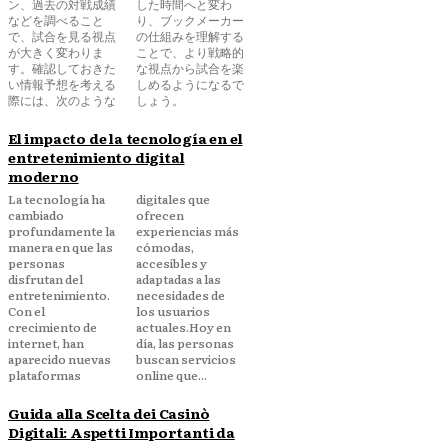
ン、過去の対戦成績
した時間へと変わ
などを調べること
り、ブックメーカー
で、試合を見る視点
の仕組みを理解する
が大きく変わりま
ことで、より戦略的
す。確認しておきた
な視点から試合を楽
い情報予想を考える
しめるようになるで
際には、次のような
しょう。
El impacto de la tecnología en el
entretenimiento digital
moderno
La tecnología ha
digitales que
cambiado
ofrecen
profundamente la
experiencias más
manera en que las
cómodas,
personas
accesibles y
disfrutan del
adaptadas a las
entretenimiento.
necesidades de
Con el
los usuarios
crecimiento de
actuales.Hoy en
internet, han
día, las personas
aparecido nuevas
buscan servicios
plataformas
online que...
Guida alla Scelta dei Casinò
Digitali: Aspetti Importanti da