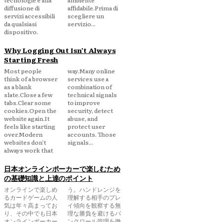
diffusione di
affidabile.Prima di
servizi accessibili
scegliere un
da qualsiasi
servizio...
dispositivo.
Why Logging Out Isn’t Always
Starting Fresh
Most people
way.Many online
think of a browser
services use a
as a blank
combination of
slate.Close a few
technical signals
tabs.Clear some
to improve
cookies.Open the
security, detect
website again.It
abuse, and
feels like starting
protect user
over.Modern
accounts. Those
websites don't
signals...
always work that
日本オンラインポーカーで楽しむため
の基礎知識と上達のポイント
オンラインで楽しめ
う。ハンドレンジを
るカードゲームの人
理解する相手のプレ
気は年々高まってお
イ傾向を観察する無
り、その中でも日本
理な勝負を避けるバ
オンラインポーカー
ンクロール管理を徹