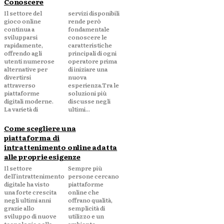
Conoscere
Il settore del
servizi disponibili
gioco online
rende però
continua a
fondamentale
svilupparsi
conoscere le
rapidamente,
caratteristiche
offrendo agli
principali di ogni
utenti numerose
operatore prima
alternative per
di iniziare una
divertirsi
nuova
attraverso
esperienza.Tra le
piattaforme
soluzioni più
digitali moderne.
discusse negli
La varietà di
ultimi...
Come scegliere una
piattaforma di
intrattenimento online adatta
alle proprie esigenze
Il settore
Sempre più
dell’intrattenimento
persone cercano
digitale ha visto
piattaforme
una forte crescita
online che
negli ultimi anni
offrano qualità,
grazie allo
semplicità di
sviluppo di nuove
utilizzo e un
tecnologie e alla
ambiente