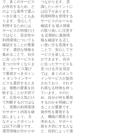
で、多くのサービス
つながります。 意
が存在するため、ど
識したいポイントに
のような基準で選ぶ
は以下があります。
べきか迷うこともあ
利用時間を管理する
ります。 安心して
サービスのルールを
利用するためには、
確認する 個人情報
サービスの特徴だけ
の取り扱いに注意す
ではなく、安全性や
る 定期的に最新情
利用環境についても
報を確認する 正し
確認することが重要
い使い方を意識する
です。適切な情報を
ことで、安心してサ
集めることで、自分
ービスを楽しむこと
に合ったサービスを
ができます。 自分
見つけやすくなりま
に合ったサービスを
す。 サービス選び
見つける方法 現在
で重視すべきポイン
では、多くのオンラ
ト オンラインサー
インサービスが提供
ビスを選択するとき
されており、それぞ
は、複数の要素を比
れ異なる特徴を持っ
較することが大切で
ています。そのた
す。広告や人気だけ
め、自分が何を重視
で判断するのではな
するのかを明確にす
く、実際の利用環境
ることが重要です。
やサポート内容を確
操作性を重視する
認しましょう。 主
人、機能の豊富さを
なチェックポイント
求める人、サポート
は以下の通りです。
面を大切にする人な
運営情報が分かりや
ど、目的によって適